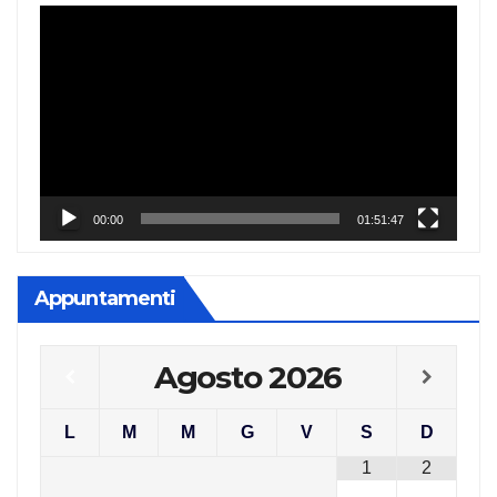
Video
Player
00:00
01:51:47
Appuntamenti
Agosto
2026
L
M
M
G
V
S
D
1
2