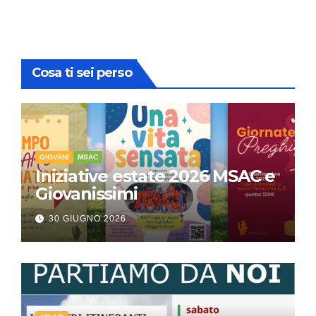
Cosa ti sei perso
GIOVANI
MSAC
Iniziative estate 2026 MSAC e
Giovanissimi
30 GIUGNO 2026