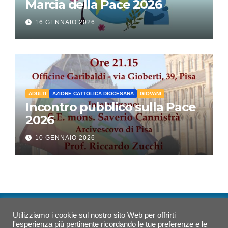
Marcia della Pace 2026
16 GENNAIO 2026
ADULTI
AZIONE CATTOLICA DIOCESANA
GIOVANI
Incontro pubblico sulla Pace
2026
10 GENNAIO 2026
Utilizziamo i cookie sul nostro sito Web per offrirti
Azione Cattolica Pisa
l'esperienza più pertinente ricordando le tue preferenze e le