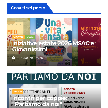
Cosa ti sei perso
GIOVANI
MSAC
Iniziative estate 2026 MSAC e
Giovanissimi
30 GIUGNO 2026
ADULTI
Incontri per coppie:
“Partiamo da noi”