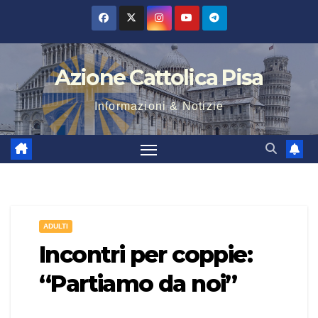
Salta
al
contenuto
Azione Cattolica Pisa
Informazioni & Notizie
ADULTI
Incontri per coppie:
“Partiamo da noi”