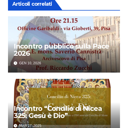
Articoli correlati
Incontro pubblico sulla Pace
2026
GEN 10, 2026
Incontro “Concilio di Nicea
325: Gesù è Dio”
MAR 27, 2025