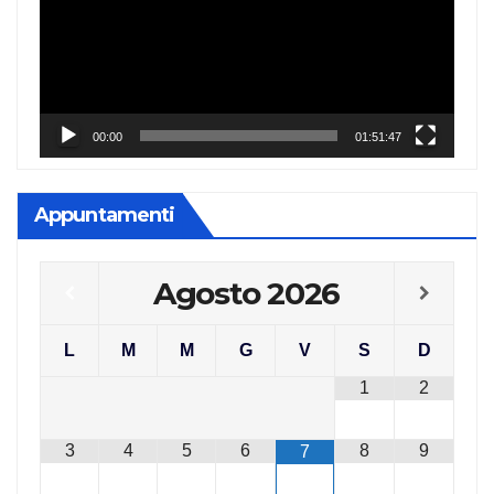
00:00
01:51:47
Appuntamenti
Agosto
2026
L
M
M
G
V
S
D
1
2
3
4
5
6
8
9
7