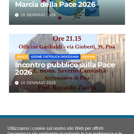
Marcia della Pace 2026
16 GENNAIO 2026
ADULTI
AZIONE CATTOLICA DIOCESANA
GIOVANI
Incontro pubblico sulla Pace
2026
10 GENNAIO 2026
Utilizziamo i cookie sul nostro sito Web per offrirti
Azione Cattolica Pisa
l'esperienza più pertinente ricordando le tue preferenze e le