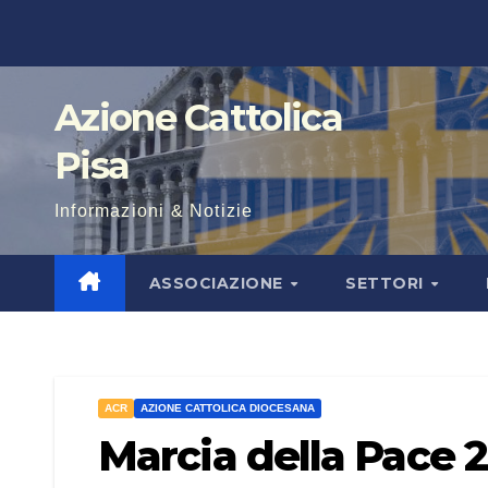
Salta
al
contenuto
Azione Cattolica
Pisa
Informazioni & Notizie
ASSOCIAZIONE
SETTORI
ACR
AZIONE CATTOLICA DIOCESANA
Marcia della Pace 