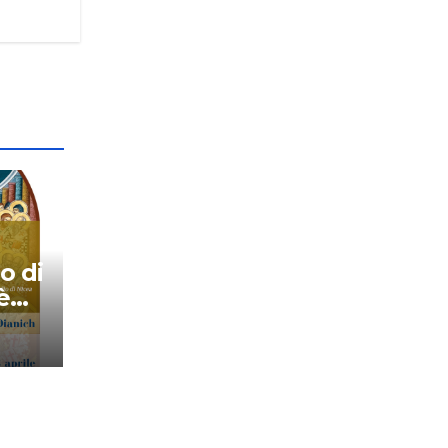
o di
è