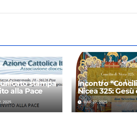
unicato stampa
Incontro “Concili
ito alla Pace
Nicea 325: Gesù 
Dio”
, 2025
MAR 27, 2025