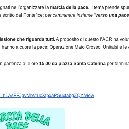
gnati nell’organizzare la
marcia della pace
. Il tema prende spu
scritto dal Pontefice:
per camminare insieme “
verso una pace
issione
che riguarda tutti.
A proposito di questo l’ACR ha volu
, hanno a cuore la pace: Operazione Mato Grosso, Unitalsi e le A
on partenza alle ore
15.00 da piazza Santa Caterina
per termin
-SX5_h1AsFFJgvMbV1IcXtpxaPSuxtabgZQY/view