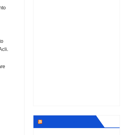
nto
to
cli.
are
News AC Nazionale