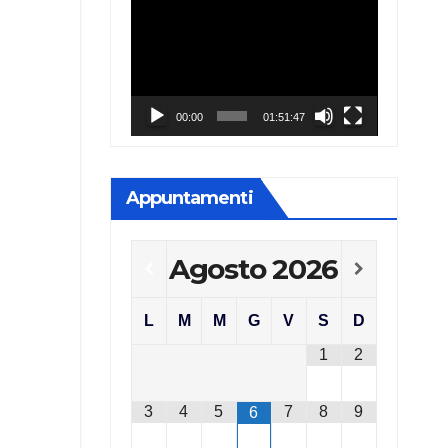
Video
Player
00:00
01:51:47
Appuntamenti
Agosto
2026
L
M
M
G
V
S
D
1
2
3
4
5
7
8
9
6