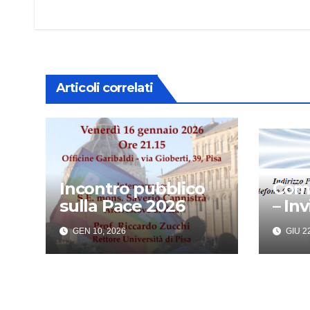
articoli
Articoli correlati
Incontro pubblico
Com
sulla Pace 2026
– Inv
GEN 10, 2026
GIU 22