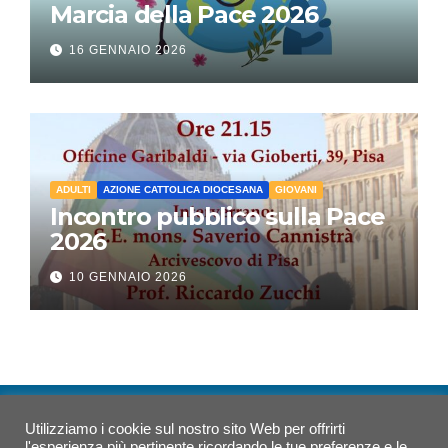
Marcia della Pace 2026
16 GENNAIO 2026
ADULTI
AZIONE CATTOLICA DIOCESANA
GIOVANI
Incontro pubblico sulla Pace
2026
10 GENNAIO 2026
Utilizziamo i cookie sul nostro sito Web per offrirti
Azione Cattolica Pisa
l'esperienza più pertinente ricordando le tue preferenze e le