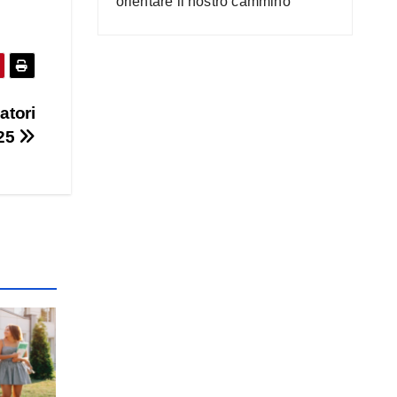
orientare il nostro cammino
atori
25