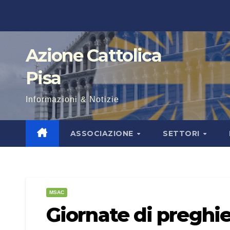
Salta
al
contenuto
Azione Cattolica
Pisa
Informazioni & Notizie
ASSOCIAZIONE
SETTORI
MSAC
Giornate di preghi