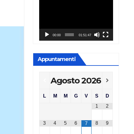
Video
Player
00:00
01:51:47
Appuntamenti
Agosto
2026
L
M
M
G
V
S
D
1
2
3
4
5
6
8
9
7