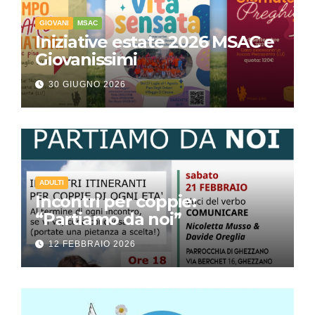
GIOVANI
MSAC
Iniziative estate 2026 MSAC e
Giovanissimi
30 GIUGNO 2026
ADULTI
Incontri per coppie:
“Partiamo da noi”
12 FEBBRAIO 2026