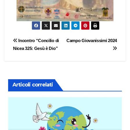
Navigazione
Incontro “Concilio di
Campo Giovanissimi 2024
Nicea 325: Gesù è Dio”
articoli
Articoli correlati