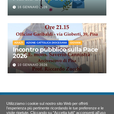
16 GENNAIO 2026
ADULTI
AZIONE CATTOLICA DIOCESANA
GIOVANI
Incontro pubblico sulla Pace
2026
10 GENNAIO 2026
Utilizziamo i cookie sul nostro sito Web per offrirti
Azione Cattolica Pisa
l'esperienza più pertinente ricordando le tue preferenze e le
visite ripetute. Cliccando su “Accetta tutti” acconsenti all'uso