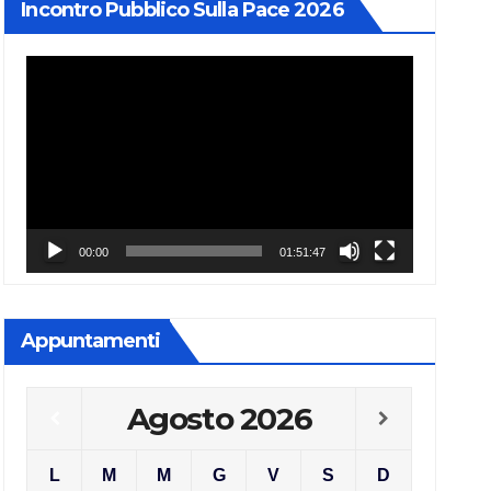
Incontro Pubblico Sulla Pace 2026
Video
Player
00:00
01:51:47
Appuntamenti
Agosto
2026
L
M
M
G
V
S
D