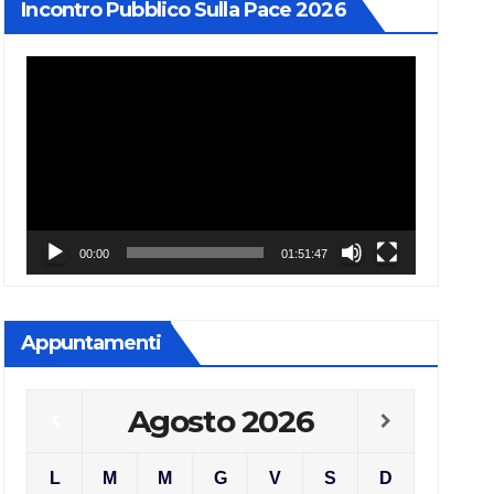
Incontro Pubblico Sulla Pace 2026
Video
Player
00:00
01:51:47
Appuntamenti
Agosto
2026
L
M
M
G
V
S
D