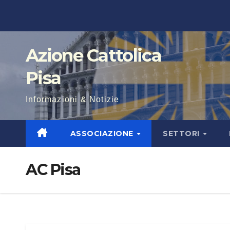
Salta
al
contenuto
Azione Cattolica
Pisa
Informazioni & Notizie
ASSOCIAZIONE
SETTORI
AC Pisa