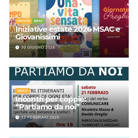
GIOVANI
MSAC
Iniziative estate 2026 MSAC e
Giovanissimi
30 GIUGNO 2026
ADULTI
Incontri per coppie:
“Partiamo da noi”
12 FEBBRAIO 2026