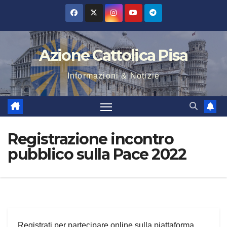
Salta
al
contenuto
Azione Cattolica Pisa
Informazioni & Notizie
Registrazione incontro
pubblico sulla Pace 2022
Registrati per partecipare online sulla piattaforma