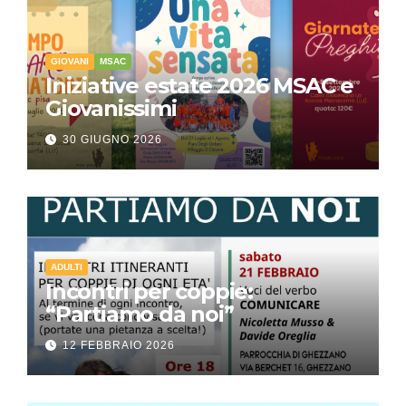
GIOVANI
MSAC
Iniziative estate 2026 MSAC e
Giovanissimi
30 GIUGNO 2026
ADULTI
Incontri per coppie:
“Partiamo da noi”
12 FEBBRAIO 2026