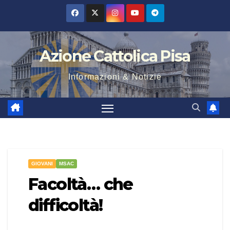
Salta
al
contenuto
Azione Cattolica Pisa
Informazioni & Notizie
GIOVANI
MSAC
Facoltà… che
difficoltà!