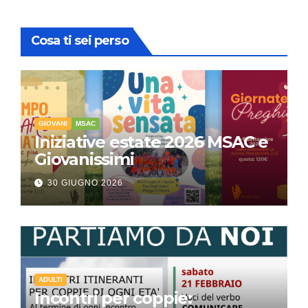
Cosa ti sei perso
GIOVANI
MSAC
Iniziative estate 2026 MSAC e
Giovanissimi
30 GIUGNO 2026
ADULTI
Incontri per coppie: