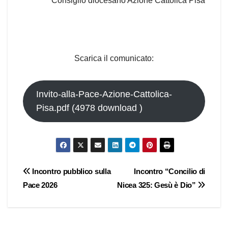
Consiglio diocesano Azione Cattolica Pisa
Scarica il comunicato:
Invito-alla-Pace-Azione-Cattolica-
Pisa.pdf (4978 download )
Navigazione
Incontro pubblico sulla
Incontro “Concilio di
Pace 2026
Nicea 325: Gesù è Dio”
articoli