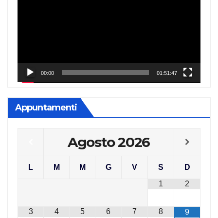
Player
00:00
01:51:47
Appuntamenti
Agosto
2026
L
M
M
G
V
S
D
1
2
3
4
5
6
7
8
9