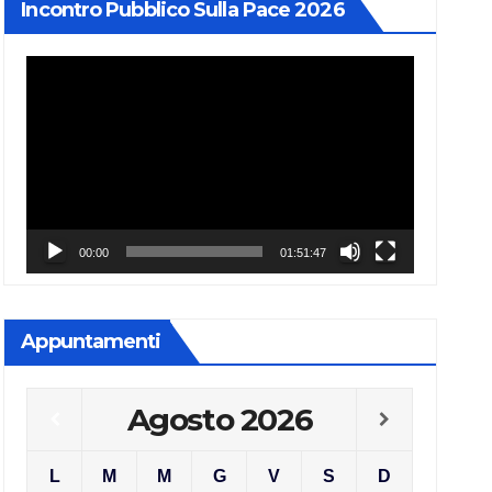
Incontro Pubblico Sulla Pace 2026
Video
Player
00:00
01:51:47
Appuntamenti
Agosto
2026
L
M
M
G
V
S
D